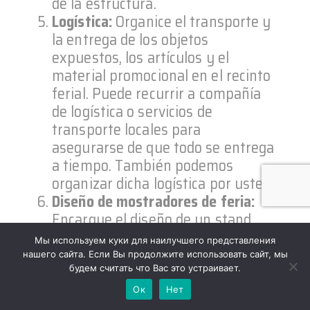
de la estructura.
Logística:
Organice el transporte y
la entrega de los objetos
expuestos, los artículos y el
material promocional en el recinto
ferial. Puede recurrir a compañía
de logística o servicios de
transporte locales para
asegurarse de que todo se entrega
a tiempo. También podemos
organizar dicha logística por usted.
Diseño de mostradores de feria:
Encargue el diseño de un stand
que represente su marca y
Мы используем куки для наилучшего представления
muestre eficazmente sus
нашего сайта. Если Вы продолжите использовать сайт, мы
productos o servicios. Nos
будем считать что Вас это устраивает.
aseguraremos de que se cumplan
Ок
Нет
todas las normativas de la feria