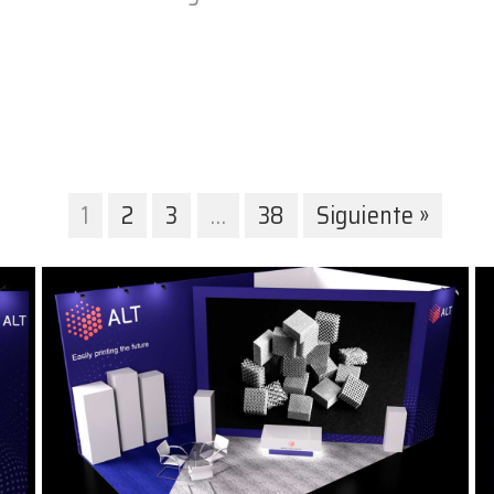
1
2
3
…
38
Siguiente »