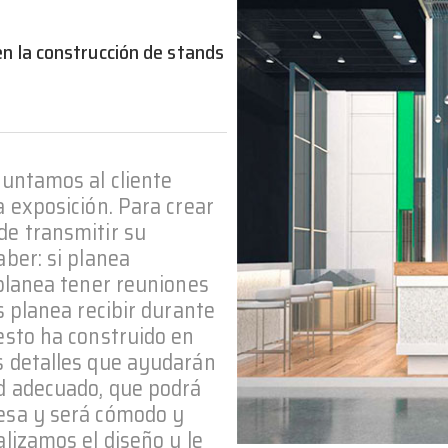
en la construcción de stands
guntamos al cliente
a exposición. Para crear
de transmitir su
aber: si planea
 planea tener reuniones
s planea recibir durante
esto ha construido en
s detalles que ayudarán
nd adecuado, que podrá
esa y será cómodo y
alizamos el diseño y le