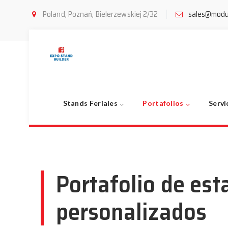
Poland, Poznań, Bielerzewskiej 2/32
sales@modu
Booth Builder
|
Cartera de stands a medida
Stands Feriales
Portafolios
Servi
Portafolio de est
personalizados