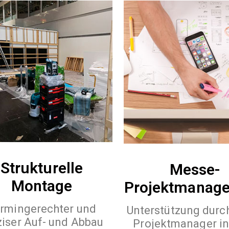
Strukturelle
Messe-
Montage
Projektmanag
rmingerechter und
Unterstützung durc
ziser Auf- und Abbau
Projektmanager in