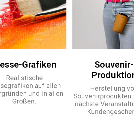
esse-Grafiken
Souvenir-
Produktio
Realistische
segrafiken auf allen
Herstellung v
rgründen und in allen
Souvenirprodukten f
Größen.
nächste Veranstalt
Kundengesche