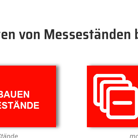
en von Messeständen b
Stände
mo