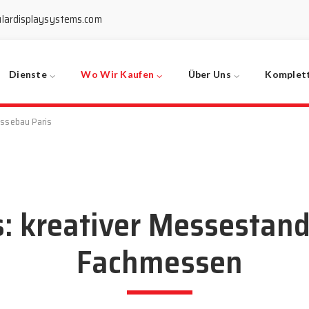
lardisplaysystems.com
Dienste
Wo Wir Kaufen
Über Uns
Komplet
ssebau Paris
: kreativer Messestand
Fachmessen