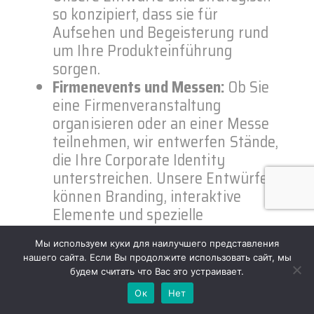
so konzipiert, dass sie für
Aufsehen und Begeisterung rund
um Ihre Produkteinführung
sorgen.
Firmenevents und Messen:
Ob Sie
eine Firmenveranstaltung
organisieren oder an einer Messe
teilnehmen, wir entwerfen Stände,
die Ihre Corporate Identity
unterstreichen. Unsere Entwürfe
können Branding, interaktive
Elemente und spezielle
Besprechungsbereiche enthalten,
Мы используем куки для наилучшего представления
um Networking-Möglichkeiten zu
нашего сайта. Если Вы продолжите использовать сайт, мы
erleichtern.
будем считать что Вас это устраивает.
Verbrauchermessen:
Diese
Ок
Нет
Veranstaltungen erfordern